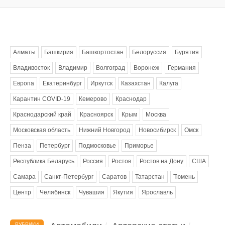
Метки
Алматы
Башкирия
Башкортостан
Белоруссия
Бурятия
Владивосток
Владимир
Волгоград
Воронеж
Германия
Европа
Екатеринбург
Иркутск
Казахстан
Калуга
Карантин COVID-19
Кемерово
Краснодар
Краснодарский край
Красноярск
Крым
Москва
Московская область
Нижний Новгород
Новосибирск
Омск
Пенза
Петербург
Подмосковье
Приморье
Республика Беларусь
Россия
Ростов
Ростов на Дону
США
Самара
Санкт-Петербург
Саратов
Татарстан
Тюмень
Центр
Челябинск
Чувашия
Якутия
Ярославль
РУБРИКИ