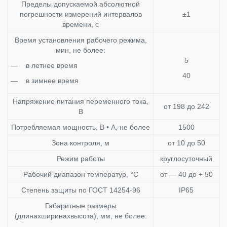
Пределы допускаемой абсолютной
погрешности измерений интервалов
±1
времени, с
Время установления рабочего режима,
мин, не более:
5
— в летнее время
40
— в зимнее время
Напряжение питания переменного тока,
от 198 до 242
В
Потребляемая мощность, В • А, не более
1500
Зона контроля, м
от 10 до 50
Режим работы
круглосуточный
Рабочий диапазон температур, °С
от — 40 до + 50
Степень защиты по ГОСТ 14254-96
IP65
Габаритные размеры
(длинахширинахвысота), мм, не более: