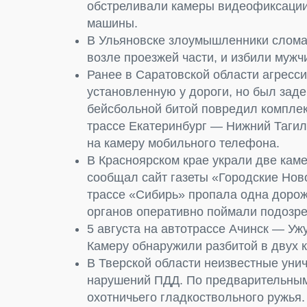
обстреливали камеры видеофиксации
машины.
В Ульяновске злоумышленники слома
возле проезжей части, и избили мужч
Ранее в Саратовской области агресс
установленную у дороги, но был зад
бейсбольной битой повредил компле
трассе Екатеринбург — Нижний Тагил
на камеру мобильного телефона.
В Красноярском крае украли две ка
сообщал сайт газеты «Городские Ново
трассе «Сибирь» пропала одна доро
органов оперативно поймали подозре
5 августа на автотрассе Ачинск — У
Камеру обнаружили разбитой в двух 
В Тверской области неизвестные уни
нарушений ПДД. По предварительным
охотничьего гладкоствольного ружья