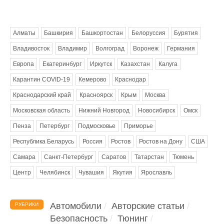
Метки
Алматы
Башкирия
Башкортостан
Белоруссия
Бурятия
Владивосток
Владимир
Волгоград
Воронеж
Германия
Европа
Екатеринбург
Иркутск
Казахстан
Калуга
Карантин COVID-19
Кемерово
Краснодар
Краснодарский край
Красноярск
Крым
Москва
Московская область
Нижний Новгород
Новосибирск
Омск
Пенза
Петербург
Подмосковье
Приморье
Республика Беларусь
Россия
Ростов
Ростов на Дону
США
Самара
Санкт-Петербург
Саратов
Татарстан
Тюмень
Центр
Челябинск
Чувашия
Якутия
Ярославль
Автомобили
Авторские статьи
РУБРИКИ
Безопасность
Тюнинг