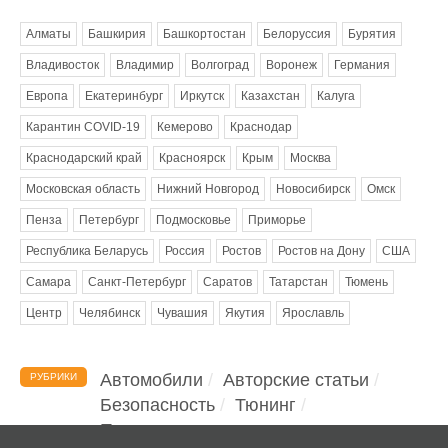
Алматы
Башкирия
Башкортостан
Белоруссия
Бурятия
Владивосток
Владимир
Волгоград
Воронеж
Германия
Европа
Екатеринбург
Иркутск
Казахстан
Калуга
Карантин COVID-19
Кемерово
Краснодар
Краснодарский край
Красноярск
Крым
Москва
Московская область
Нижний Новгород
Новосибирск
Омск
Пенза
Петербург
Подмосковье
Приморье
Республика Беларусь
Россия
Ростов
Ростов на Дону
США
Самара
Санкт-Петербург
Саратов
Татарстан
Тюмень
Центр
Челябинск
Чувашия
Якутия
Ярославль
Автомобили
Авторские статьи
РУБРИКИ
Безопасность
Тюнинг
Помощь водителю