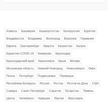
Метки
Алматы
Башкирия
Башкортостан
Белоруссия
Бурятия
Владивосток
Владимир
Волгоград
Воронеж
Германия
Европа
Екатеринбург
Иркутск
Казахстан
Калуга
Карантин COVID-19
Кемерово
Краснодар
Краснодарский край
Красноярск
Крым
Москва
Московская область
Нижний Новгород
Новосибирск
Омск
Пенза
Петербург
Подмосковье
Приморье
Республика Беларусь
Россия
Ростов
Ростов на Дону
США
Самара
Санкт-Петербург
Саратов
Татарстан
Тюмень
Центр
Челябинск
Чувашия
Якутия
Ярославль