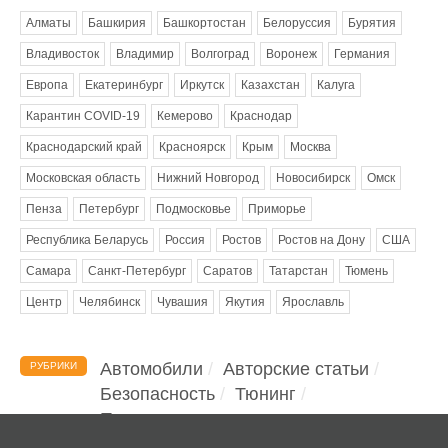
Алматы
Башкирия
Башкортостан
Белоруссия
Бурятия
Владивосток
Владимир
Волгоград
Воронеж
Германия
Европа
Екатеринбург
Иркутск
Казахстан
Калуга
Карантин COVID-19
Кемерово
Краснодар
Краснодарский край
Красноярск
Крым
Москва
Московская область
Нижний Новгород
Новосибирск
Омск
Пенза
Петербург
Подмосковье
Приморье
Республика Беларусь
Россия
Ростов
Ростов на Дону
США
Самара
Санкт-Петербург
Саратов
Татарстан
Тюмень
Центр
Челябинск
Чувашия
Якутия
Ярославль
Автомобили
Авторские статьи
РУБРИКИ
Безопасность
Тюнинг
Помощь водителю