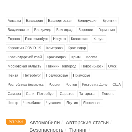
Метки
Алматы
Башкирия
Башкортостан
Белоруссия
Бурятия
Владивосток
Владимир
Волгоград
Воронеж
Германия
Европа
Екатеринбург
Иркутск
Казахстан
Калуга
Карантин COVID-19
Кемерово
Краснодар
Краснодарский край
Красноярск
Крым
Москва
Московская область
Нижний Новгород
Новосибирск
Омск
Пенза
Петербург
Подмосковье
Приморье
Республика Беларусь
Россия
Ростов
Ростов на Дону
США
Самара
Санкт-Петербург
Саратов
Татарстан
Тюмень
Центр
Челябинск
Чувашия
Якутия
Ярославль
Автомобили
Авторские статьи
РУБРИКИ
Безопасность
Тюнинг