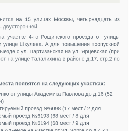
нится на 15 улицах Москвы, четырнадцать из
— двусторонней.
а участке 4-го Рощинского проезда от улицы
и улице Шкулева. А для повышения пропускной
ыезде с ул. Партизанская на ул. Ярцевская (при
от на улице Талалихина в районе д.17, стр.2 по
еста появятся на следующих участках:
ко от улицы Академика Павлова до д.16 (52
н)
ктируемый проезд №6098 (17 мест / 2 для
мый проезд №6193 (68 мест / 8 для
мый проезд №6194 (68 мест / 9 для
Альенде на участке от ул. Зорге до д.4 к.1