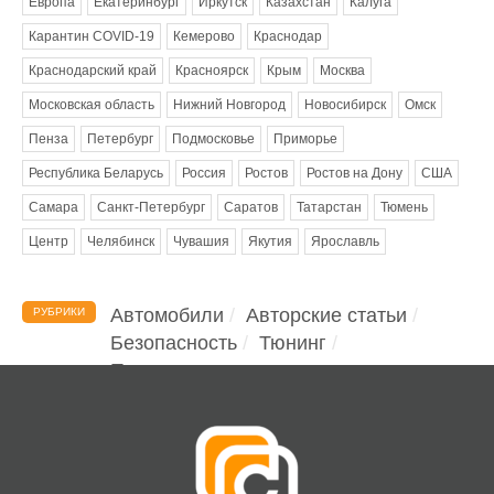
Европа
Екатеринбург
Иркутск
Казахстан
Калуга
Карантин COVID-19
Кемерово
Краснодар
Краснодарский край
Красноярск
Крым
Москва
Московская область
Нижний Новгород
Новосибирск
Омск
Пенза
Петербург
Подмосковье
Приморье
Республика Беларусь
Россия
Ростов
Ростов на Дону
США
Самара
Санкт-Петербург
Саратов
Татарстан
Тюмень
Центр
Челябинск
Чувашия
Якутия
Ярославль
Автомобили
Авторские статьи
РУБРИКИ
Безопасность
Тюнинг
Помощь водителю