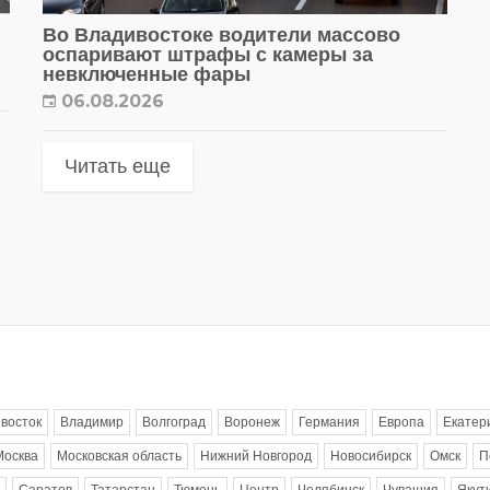
Во Владивостоке водители массово
оспаривают штрафы с камеры за
невключенные фары
06.08.2026
Читать еще
восток
Владимир
Волгоград
Воронеж
Германия
Европа
Екатер
Москва
Московская область
Нижний Новгород
Новосибирск
Омск
П
Саратов
Татарстан
Тюмень
Центр
Челябинск
Чувашия
Якут