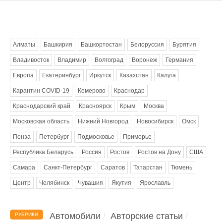
Метки
Алматы
Башкирия
Башкортостан
Белоруссия
Бурятия
Владивосток
Владимир
Волгоград
Воронеж
Германия
Европа
Екатеринбург
Иркутск
Казахстан
Калуга
Карантин COVID-19
Кемерово
Краснодар
Краснодарский край
Красноярск
Крым
Москва
Московская область
Нижний Новгород
Новосибирск
Омск
Пенза
Петербург
Подмосковье
Приморье
Республика Беларусь
Россия
Ростов
Ростов на Дону
США
Самара
Санкт-Петербург
Саратов
Татарстан
Тюмень
Центр
Челябинск
Чувашия
Якутия
Ярославль
Автомобили
Авторские статьи
РУБРИКИ