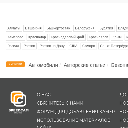
Метки
Алматы
Башкирия
Башкортостан
Белоруссия
Бурятия
Влади
Кемерово
Краснодар
Краснодарский край
Красноярск
Крым
Россия
Ростов
Ростов на Дону
США
Самара
Санкт-Петербург
Автомобили
Авторские статьи
Безопа
РУБРИКИ
О НАС
ДО
СВЯЖИТЕСЬ С НАМИ
НО
ФОРУМ ДЛЯ ДОБАВЛЕНИЯ КАМЕР
НО
ИСПОЛЬЗОВАНИЕ МАТЕРИАЛОВ
НО
САЙТА