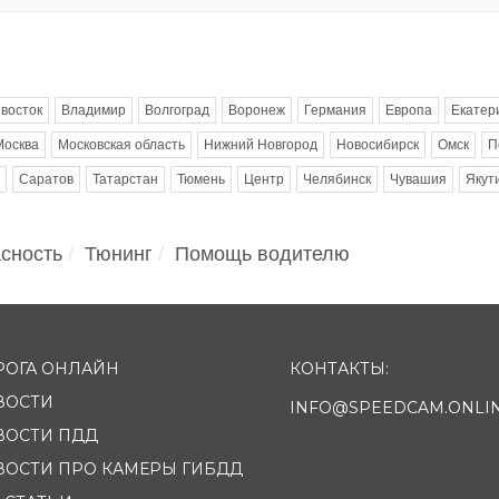
восток
Владимир
Волгоград
Воронеж
Германия
Европа
Екатер
Москва
Московская область
Нижний Новгород
Новосибирск
Омск
П
Саратов
Татарстан
Тюмень
Центр
Челябинск
Чувашия
Якут
сность
Тюнинг
Помощь водителю
РОГА ОНЛАЙН
КОНТАКТЫ:
ВОСТИ
INFO@SPEEDCAM.ONLI
ВОСТИ ПДД
ВОСТИ ПРО КАМЕРЫ ГИБДД