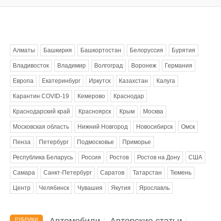
Метки
Алматы
Башкирия
Башкортостан
Белоруссия
Бурятия
Владивосток
Владимир
Волгоград
Воронеж
Германия
Европа
Екатеринбург
Иркутск
Казахстан
Калуга
Карантин COVID-19
Кемерово
Краснодар
Краснодарский край
Красноярск
Крым
Москва
Московская область
Нижний Новгород
Новосибирск
Омск
Пенза
Петербург
Подмосковье
Приморье
Республика Беларусь
Россия
Ростов
Ростов на Дону
США
Самара
Санкт-Петербург
Саратов
Татарстан
Тюмень
Центр
Челябинск
Чувашия
Якутия
Ярославль
Автомобили
Авторские статьи
РУБРИКИ