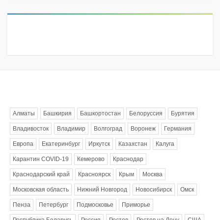
Метки
Алматы
Башкирия
Башкортостан
Белоруссия
Бурятия
Владивосток
Владимир
Волгоград
Воронеж
Германия
Европа
Екатеринбург
Иркутск
Казахстан
Калуга
Карантин COVID-19
Кемерово
Краснодар
Краснодарский край
Красноярск
Крым
Москва
Московская область
Нижний Новгород
Новосибирск
Омск
Пенза
Петербург
Подмосковье
Приморье
Республика Беларусь
Россия
Ростов
Ростов на Дону
США