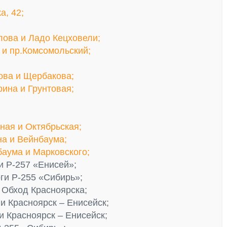
а, 42;
лова и Ладо Кецховели;
я и пр.Комсомольский;
ова и Щербакова;
рина и Грунтовая;
тная и Октябрьская;
на и Вейнбаума;
баума и Марковского;
и Р-257 «Енисей»;
ги Р-255 «Сибирь»;
 Обход Красноярска;
и Красноярск – Енисейск;
и Красноярск – Енисейск;