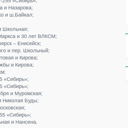
Р-255 «Сибирь»;
а и Назарова;
ко и ш.Байкал;
и Школьная;
Маркса и 30 лет ВЛКСМ;
оярск – Енисейск;
ого и пер. Школьный;
товая и Кирова;
ужбы и Кирова;
км;
55 «Сибирь»;
55 «Сибирь»;
ября и Муромская;
и Николая Буды;
осковская;
255 «Сибирь»;
ьная и Нансена.