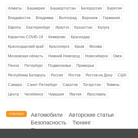
Алматы
Башкирия
Башкортостан
Белоруссия
Бурятия
Владивосток
Владимир
Волгоград
Воронеж
Германия
Европа
Екатеринбург
Иркутск
Казахстан
Калуга
Карантин COVID-19
Кемерово
Краснодар
Краснодарский край
Красноярск
Крым
Москва
Московская область
Нижний Новгород
Новосибирск
Омск
Пенза
Петербург
Подмосковье
Приморье
Республика Беларусь
Россия
Ростов
Ростов на Дону
США
Самара
Санкт-Петербург
Саратов
Татарстан
Тюмень
Центр
Челябинск
Чувашия
Якутия
Ярославль
Автомобили
Авторские статьи
РУБРИКИ
Безопасность
Тюнинг
Помощь водителю