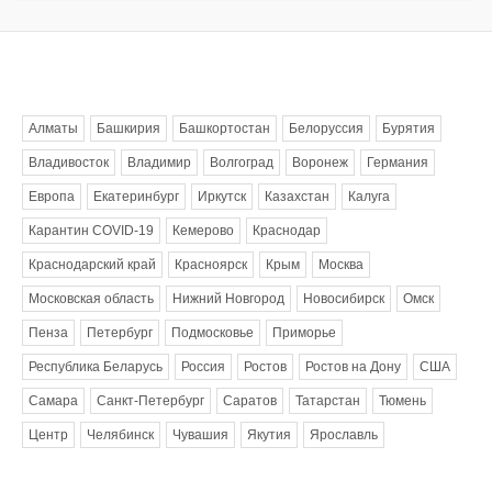
Метки
Алматы
Башкирия
Башкортостан
Белоруссия
Бурятия
Владивосток
Владимир
Волгоград
Воронеж
Германия
Европа
Екатеринбург
Иркутск
Казахстан
Калуга
Карантин COVID-19
Кемерово
Краснодар
Краснодарский край
Красноярск
Крым
Москва
Московская область
Нижний Новгород
Новосибирск
Омск
Пенза
Петербург
Подмосковье
Приморье
Республика Беларусь
Россия
Ростов
Ростов на Дону
США
Самара
Санкт-Петербург
Саратов
Татарстан
Тюмень
Центр
Челябинск
Чувашия
Якутия
Ярославль