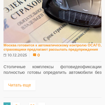
Москва готовится к автоматическому контролю ОСАГО,
страховщики предлагают рассылать предупреждения
10.12.2025
0
Столичные комплексы фотовидеофиксации
полностью готовы определить автомобили без
ОСАГО, а страховщики предлагают запустить
мягкий режим контроля — рассылку
Читать еще
предупреждающих уведомлений...