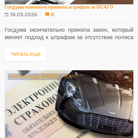
Госдума изменила правила штрафов за ОСАГО
18.03.2026
0
Госдума окончательно приняла закон, который
меняет подход к штрафам за отсутствие полиса
ОСАГО: теперь водителей будут наказывать
только один раз...
Читать еще
КАМЕРЫ ГИБДД
НОВОСТИ
ОСАГО