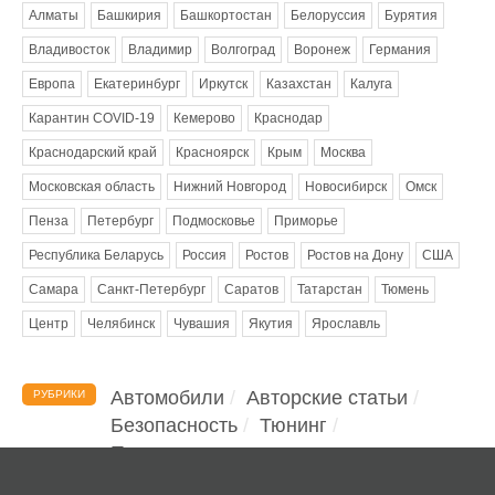
Алматы
Башкирия
Башкортостан
Белоруссия
Бурятия
Владивосток
Владимир
Волгоград
Воронеж
Германия
Европа
Екатеринбург
Иркутск
Казахстан
Калуга
Карантин COVID-19
Кемерово
Краснодар
Краснодарский край
Красноярск
Крым
Москва
Московская область
Нижний Новгород
Новосибирск
Омск
Пенза
Петербург
Подмосковье
Приморье
Республика Беларусь
Россия
Ростов
Ростов на Дону
США
Самара
Санкт-Петербург
Саратов
Татарстан
Тюмень
Центр
Челябинск
Чувашия
Якутия
Ярославль
Автомобили
Авторские статьи
РУБРИКИ
Безопасность
Тюнинг
Помощь водителю