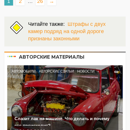
1
2
…
26
→
Читайте также:
Штрафы с двух
камер подряд на одной дороге
признаны законными
АВТОРСКИЕ МАТЕРИАЛЫ
АВТОМОБИЛИ
АВТОРСКИЕ СТАТЬИ
НОВОСТИ
Слазит лак на машине. Что делать и почему
это происходит?