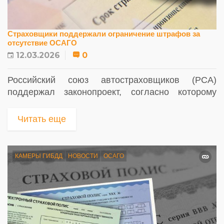
Страховщики поддержали ограничение штрафов за
отсутствие ОСАГО
12.03.2026
0
Российский союз автостраховщиков (РСА)
поддержал законопроект, согласно которому
водителей за отсутствие действующего полиса
ОСАГО будут штрафовать не чаще одного раза...
Читать еще
КАМЕРЫ ГИБДД
НОВОСТИ
ОСАГО