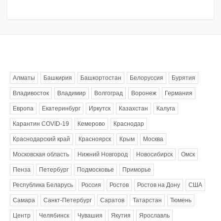
Метки
Алматы
Башкирия
Башкортостан
Белоруссия
Бурятия
Владивосток
Владимир
Волгоград
Воронеж
Германия
Европа
Екатеринбург
Иркутск
Казахстан
Калуга
Карантин COVID-19
Кемерово
Краснодар
Краснодарский край
Красноярск
Крым
Москва
Московская область
Нижний Новгород
Новосибирск
Омск
Пенза
Петербург
Подмосковье
Приморье
Республика Беларусь
Россия
Ростов
Ростов на Дону
США
Самара
Санкт-Петербург
Саратов
Татарстан
Тюмень
Центр
Челябинск
Чувашия
Якутия
Ярославль