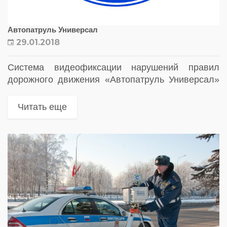
Автопатруль Универсал
29.01.2018
Система видеофиксации нарушений правил
дорожного движения «Автопатруль Универсал»
(далее система) предназначена для
автоматической регистрации нарушений правил
Читать еще
дорожного движения и определения фактов
превышения скорости движения транспортных
средств (ТС) разными методами:
радиолокационным,...