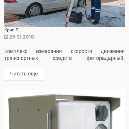
Крис П
29.01.2018
Комплекс измерения скорости движения
транспортных средств фоторадарный.
Назначение: Фоторадарный передвижной
комплекс является оперативно-техническим
Читать еще
средством автоматического контроля
скоростного режима и предназначен для фото- и
видеофиксации нарушений ПДД. Комплекс
устанавливается сбоку от...