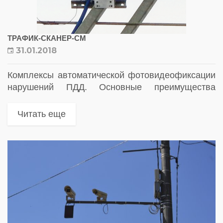
ТРАФИК-СКАНЕР-СМ
31.01.2018
Комплексы автоматической фотовидеофиксации
нарушений ПДД. Основные преимущества
Контроль до 6 полос движения в обоих
направлениях. Ведение до 32 целей
Читать еще
одновременно. Распознавание государственных
регистрационных знаков (ГРЗ) транспортных
средств (ТС) нарушителя и...