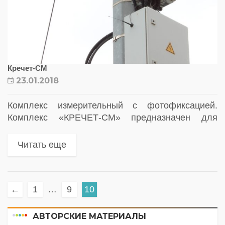
Кречет-СМ
23.01.2018
Комплекс измерительный с фотофиксацией.
Комплекс «КРЕЧЕТ-СМ» предназначен для
автоматической фиксации нарушений правил
дорожного движения. Основой комплекса
Читать еще
является измеритель скорости, который состоит
из камеры высокого разрешения,
радиолокационного модуля собственной
←
1
…
9
10
разработки, инфракрасного...
АВТОРСКИЕ МАТЕРИАЛЫ