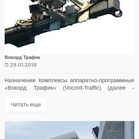
Вокорд Трафик
29.01.2018
Назначение Комплексы аппаратно-программные
«Вокорд Трафик» (Vocord-Traffic) (далее -
комплексы) предназначены для дистанционного
измерения скорости движения транспортных
Читать еще
средств (далее -ТС), сбора, хранения
полученных данных о ТС, их скорости,
направлении движения, дате...