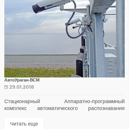
АвтоУраган-ВСМ
29.01.2018
Стационарный Аппаратно-программный
комплекс автоматического распознавания
государственных регистрационных знаков
транспортных средств и фиксации нарушений
Читать еще