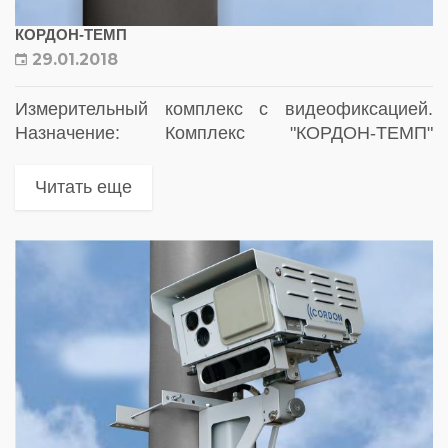
КОРДОН-ТЕМП
29.01.2018
Измерительный комплекс с видеофиксацией.
Назначение: Комплекс "КОРДОН-ТЕМП"
предназначен для автоматической
фотофиксации, распознавания ГРЗ,
Читать еще
определения средней скорости всех ТС на
участке между двумя фоторадарными блоками
(далее ФБ) и непосредственно в зоне...