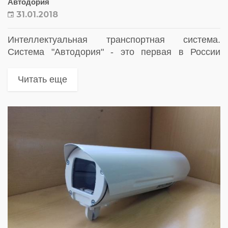
Автодория
31.01.2018
Интеллектуальная транспортная система.
Система "Автодория" - это первая в России
система измерений скорости движения
транспортных средств на протяженных участках
Читать еще
автодорог (от 250 м до 10 км). Таким образом,
расширяя зону...