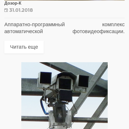
Дозор-К
31.01.2018
Аппаратно-программный комплекс
автоматической фотовидеофиксации.
Предназначен для круглосуточной
автоматической фотовидеофиксации
Читать еще
прохождения ТС через зоны контроля,
распознавания ГРЗ, определения параметров
транспортных средств и параметров
транспортного потока, а также автоматической
фотофиксации нарушения правил...