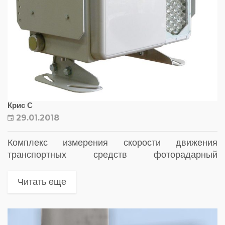
Крис С
29.01.2018
Комплекс измерения скорости движения
транспортных средств фоторадарный
стационарный. Назначение: Фоторадарный
комплекс стационарного размещения «КРИС»C
Читать еще
предназначен для контроля скоростного режима
с автоматической фотофиксацией нарушений
ПДД и передачи информации в центр