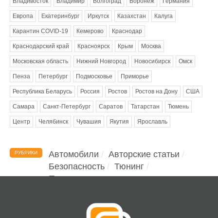
Владивосток
Владимир
Волгоград
Воронеж
Германия
Европа
Екатеринбург
Иркутск
Казахстан
Калуга
Карантин COVID-19
Кемерово
Краснодар
Краснодарский край
Красноярск
Крым
Москва
Московская область
Нижний Новгород
Новосибирск
Омск
Пенза
Петербург
Подмосковье
Приморье
Республика Беларусь
Россия
Ростов
Ростов на Дону
США
Самара
Санкт-Петербург
Саратов
Татарстан
Тюмень
Центр
Челябинск
Чувашия
Якутия
Ярославль
Автомобили
Авторские статьи
РУБРИКИ
Безопасность
Тюнинг
Помощь водителю