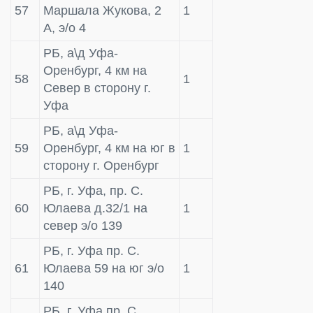
57
Маршала Жукова, 2
1
А, э/о 4
РБ, а\д Уфа-
Оренбург, 4 км на
58
1
Север в сторону г.
Уфа
РБ, а\д Уфа-
59
Оренбург, 4 км на юг в
1
сторону г. Оренбург
РБ, г. Уфа, пр. С.
60
Юлаева д.32/1 на
1
север э/о 139
РБ, г. Уфа пр. С.
61
Юлаева 59 на юг э/о
1
140
РБ, г. Уфа пр. С.