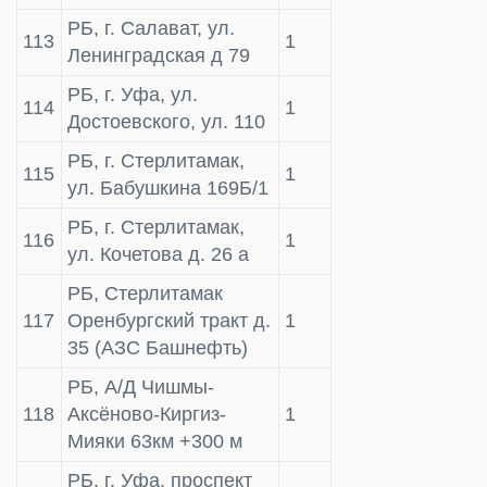
РБ, г. Салават, ул.
113
1
Ленинградская д 79
РБ, г. Уфа, ул.
114
1
Достоевского, ул. 110
РБ, г. Стерлитамак,
115
1
ул. Бабушкина 169Б/1
РБ, г. Стерлитамак,
116
1
ул. Кочетова д. 26 а
РБ, Стерлитамак
117
Оренбургский тракт д.
1
35 (АЗС Башнефть)
РБ, А/Д Чишмы-
118
Аксёново-Киргиз-
1
Мияки 63км +300 м
РБ, г. Уфа, проспект