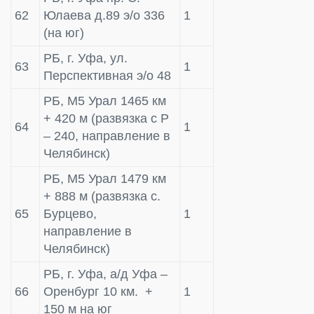
62
Юлаева д.89 э/о 336
1
(на юг)
РБ, г. Уфа, ул.
63
1
Перспективная э/о 48
РБ, М5 Урал 1465 км
+ 420 м (развязка с Р
64
1
– 240, направление в
Челябинск)
РБ, М5 Урал 1479 км
+ 888 м (развязка с.
65
Бурцево,
1
направление в
Челябинск)
РБ, г. Уфа, а/д Уфа –
66
Оренбург 10 км. +
1
150 м на юг