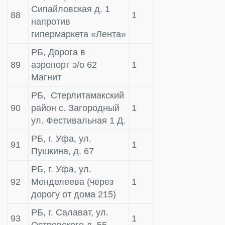
Сипайловская д. 1
88
1
напротив
гипермаркета «Лента»
РБ, Дорога в
89
аэропорт э/о 62
1
Магнит
РБ, Стерлитамакский
90
район с. Загородный
1
ул. Фестивальная 1 Д.
РБ, г. Уфа, ул.
91
1
Пушкина, д. 67
РБ, г. Уфа, ул.
92
Менделеева (через
1
дорогу от дома 215)
РБ, г. Салават, ул.
93
1
Островского д. 55