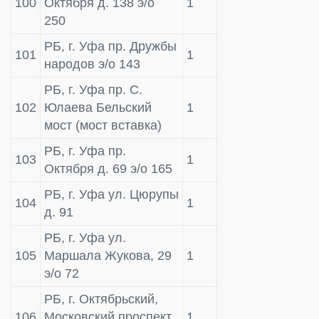
100
Октября д. 138 э/о
1
250
РБ, г. Уфа пр. Дружбы
101
1
народов э/о 143
РБ, г. Уфа пр. С.
102
Юлаева Бельский
1
мост (мост вставка)
РБ, г. Уфа пр.
103
1
Октября д. 69 э/о 165
РБ, г. Уфа ул. Цюрупы
104
1
д. 91
РБ, г. Уфа ул.
105
Маршала Жукова, 29
1
э/о 72
РБ, г. Октябрьский,
106
Московский проспект
1