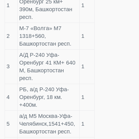
Оренбург 25 км+
1
1
390м, Башкортостан
респ.
М-7 «Волга» М7
2
1318+560,
1
Башкортостан респ.
А/Д Р-240 Уфа-
Оренбург 41 КМ+ 640
3
1
М, Башкортостан
респ.
РБ, а/д Р-240 Уфа-
4
Оренбург, 18 км.
1
+400м.
а/д M5 Mосква-Уфа-
5
Челябинск,1541+450,
1
Башкортостан респ.