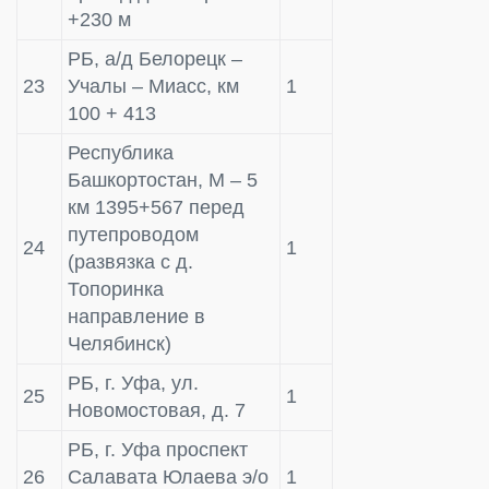
+230 м
РБ, а/д Белорецк –
23
Учалы – Миасс, км
1
100 + 413
Республика
Башкортостан, М – 5
км 1395+567 перед
путепроводом
24
1
(развязка с д.
Топоринка
направление в
Челябинск)
РБ, г. Уфа, ул.
25
1
Новомостовая, д. 7
РБ, г. Уфа проспект
26
Салавата Юлаева э/о
1