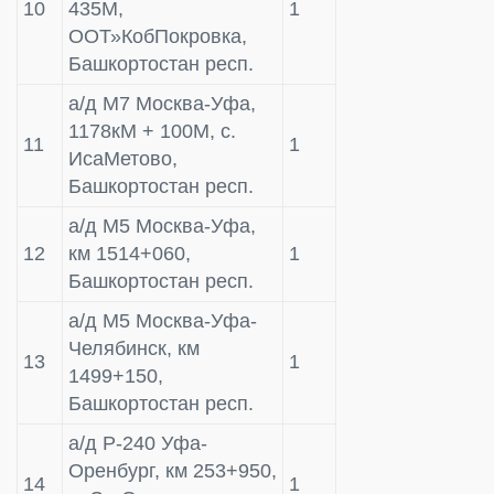
10
435M,
1
ООТ»КобПокровка,
Башкортостан респ.
а/д M7 Mосква-Уфа,
1178кM + 100M, с.
11
1
ИсаMетово,
Башкортостан респ.
а/д M5 Mосква-Уфа,
12
км 1514+060,
1
Башкортостан респ.
а/д M5 Mосква-Уфа-
Челябинск, км
13
1
1499+150,
Башкортостан респ.
а/д Р-240 Уфа-
Оренбург, км 253+950,
14
1