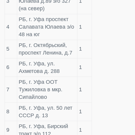
3
Юлаева д.89 э/о 327
1
(на север)
РБ, г. Уфа проспект
4
Салавата Юлаева э/о
1
48 на юг
РБ, г. Октябрьский,
5
1
проспект Ленина, д.7
РБ, г. Уфа, ул.
6
1
Ахметова д. 288
РБ, г. Уфа ООТ
7
Тужиловка в мкр.
1
Сипайлово
РБ, г. Уфа, ул. 50 лет
8
1
СССР д. 13
РБ, г. Уфа, Бирский
9
1
тракт э/о 112