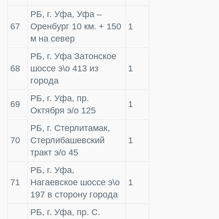
РБ, г. Уфа, Уфа –
67
Оренбург 10 км. + 150
1
м на север
РБ, г. Уфа Затонское
68
шоссе э\о 413 из
1
города
РБ, г. Уфа, пр.
69
1
Октября э/о 125
РБ, г. Стерлитамак,
70
Стерлибашевский
1
тракт э/о 45
РБ, г. Уфа,
71
Нагаевское шоссе э\о
1
197 в сторону города
РБ, г. Уфа, пр. С.