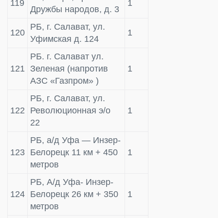
119
1
Дружбы народов, д. 3
РБ, г. Салават, ул.
120
1
Уфимская д. 124
РБ. г. Салават ул.
121
Зеленая (напротив
1
АЗС «Газпром» )
РБ, г. Салават, ул.
122
Революционная э/о
1
22
РБ, а/д Уфа — Инзер-
123
Белорецк 11 км + 450
1
метров
РБ, А/д Уфа- Инзер-
124
Белорецк 26 км + 350
1
метров