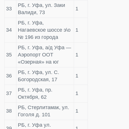
РБ, г. Уфа, ул. Заки
33
1
Валиди, 73
РБ, г. Уфа,
34
Нагаевское шоссе э\о
1
№ 196 из города
РБ, г. Уфа, а/д Уфа —
35
Аэропорт ООТ
1
«Озерная» на юг
РБ, г. Уфа, ул. С.
36
1
Богородская, 17
РБ, г. Уфа, пр.
37
1
Октября, 62
РБ, Стерлитамак, ул.
38
1
Гоголя д. 101
РБ, г. Уфа ул.
39
1