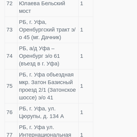
72
Юлаева Бельский
1
мост
РБ, г. Уфа,
73
Оренбургский тракт э/
1
о 45 (мг. Дачник)
РБ, а/д Уфа –
74
Оренбург э/о 61
1
(въезд в г. Уфа)
РБ, г. Уфа объездная
мкр. Затон Базисный
75
1
проезд 2/1 (Затонское
шоссе) э/о 41
РБ, г. Уфа, ул.
76
1
Цюрупы, д. 134 А
РБ, г. Уфа ул.
77
Интернациональная
1