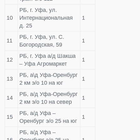
РБ, г. Уфа, ул.
10
Интернациональная
1
д. 25
РБ, г. Уфа, ул. С.
11
1
Богородская, 59
РБ, г. Уфа а/д Шакша
12
1
– Уфа Агромаркет
РБ, а\д Уфа-Оренбург
13
1
2 км э/о 10 на юг
РБ, а/д Уфа-Оренбург
14
1
2 км э/о 10 на север
РБ, а/д Уфа –
15
1
Оренбург э/о 25 на юг
РБ, а/д Уфа –
16
Оренбург э/о 25 на
1