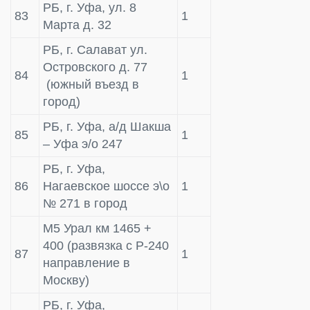
РБ, г. Уфа, ул. 8
83
1
Марта д. 32
РБ, г. Салават ул.
Островского д. 77
84
1
(южный въезд в
город)
РБ, г. Уфа, а/д Шакша
85
1
– Уфа э/о 247
РБ, г. Уфа,
86
Нагаевское шоссе э\о
1
№ 271 в город
М5 Урал км 1465 +
400 (развязка с Р-240
87
1
направление в
Москву)
РБ, г. Уфа,