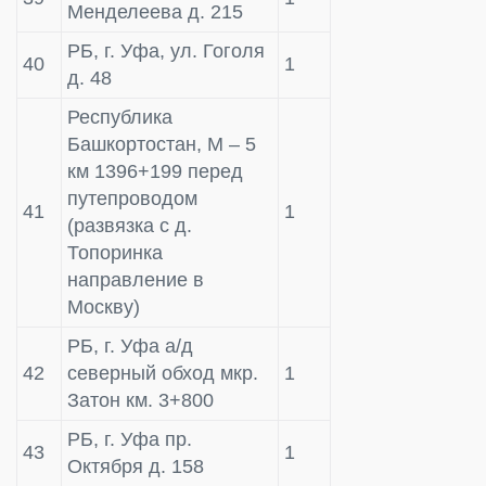
Менделеева д. 215
РБ, г. Уфа, ул. Гоголя
40
1
д. 48
Республика
Башкортостан, М – 5
км 1396+199 перед
путепроводом
41
1
(развязка с д.
Топоринка
направление в
Москву)
РБ, г. Уфа а/д
42
северный обход мкр.
1
Затон км. 3+800
РБ, г. Уфа пр.
43
1
Октября д. 158