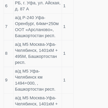
РБ, г. Уфа, ул. Айская,
6
1
д. 87 А
а/д Р-240 Уфа-
Оренбург, 64км+250м
7
1
ООТ «Арсланово»,
Башкортостан респ.
а/д M5 Mосква-Уфа-
Челябинск, 1401кM +
8
1
495M, Башкортостан
респ.
а/д M5 Уфа-
Челябинск км
9
1
1494+000, ,
Башкортостан респ.
а/д M5 Mосква-Уфа-
Челябинск, 1401кM +