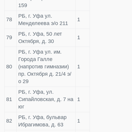
159
РБ, г. Уфа ул.
78
1
Менделеева э/о 211
РБ, г. Уфа, 50 лет
79
1
Октября, д. 30
РБ, г. Уфа ул. им.
Города Галле
80
(напротив гимназии)
1
пр. Октября д. 21/4 э/
о 29
РБ, г. Уфа, ул.
81
Сипайловская, д. 7 на
1
юг
РБ, г. Уфа, бульвар
82
1
Ибрагимова, д. 63