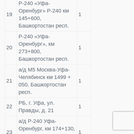
Р-240 «Уфа-
Оренбург» Р-240 км
19
1
145+600,
Башкортостан респ.
Р-240 «Уфа-
Оренбург», км
20
1
273+800,
Башкортостан респ.
а/д M5 Mосква-Уфа-
Челябинск км 1499 +
21
1
050, Башкортостан
респ.
РБ, г. Уфа, ул.
22
1
Правды, д. 21
а/д Р-240 Уфа-
Оренбург, км 174+130,
23
1