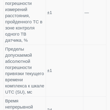
погрешности
измерений
±1
—
расстояния,
пройденного ТС в
зоне контроля
одного ТВ
датчика, %
Пределы
допускаемой
абсолютной
погрешности
±1
привязки текущего
времени
комплекса к шкале
UTC (SU), мс
Время
непрерывной
24