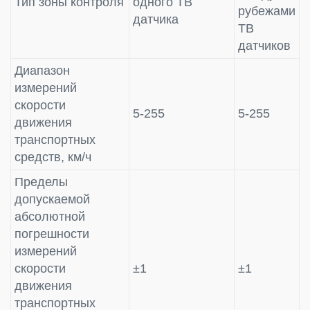
Тип зоны контроля
одного ТВ
рубежами
датчика
ТВ
датчиков
Диапазон
измерений
скорости
5-255
5-255
движения
транспортных
средств, км/ч
Пределы
допускаемой
абсолютной
погрешности
измерений
скорости
±1
±1
движения
транспортных