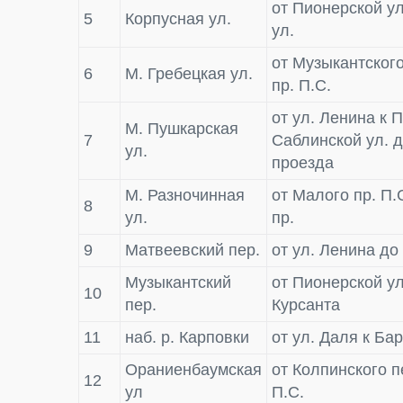
от Пионерской ул
5
Корпусная ул.
ул.
от Музыкантского
6
М. Гребецкая ул.
пр. П.С.
от ул. Ленина к 
М. Пушкарская
7
Саблинской ул. 
ул.
проезда
М. Разночинная
от Малого пр. П.
8
ул.
пр.
9
Матвеевский пер.
от ул. Ленина до
Музыкантский
от Пионерской ул
10
пер.
Курсанта
11
наб. р. Карповки
от ул. Даля к Ба
Ораниенбаумская
от Колпинского п
12
ул
П.С.