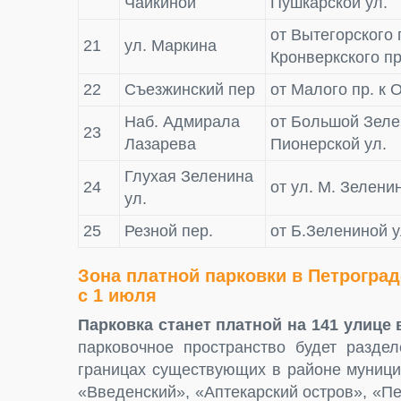
Чайкиной
Пушкарской ул.
от Вытегорского 
21
ул. Маркина
Кронверкского пр
22
Съезжинский пер
от Малого пр. к 
Наб. Адмирала
от Большой Зеле
23
Лазарева
Пионерской ул.
Глухая Зеленина
24
от ул. М. Зелени
ул.
25
Резной пер.
от Б.Зелениной у
Зона платной парковки в Петроград
с 1 июля
Парковка станет платной на 141 улице
парковочное пространство будет разде
границах существующих в районе муници
«Введенский», «Аптекарский остров», «Пе