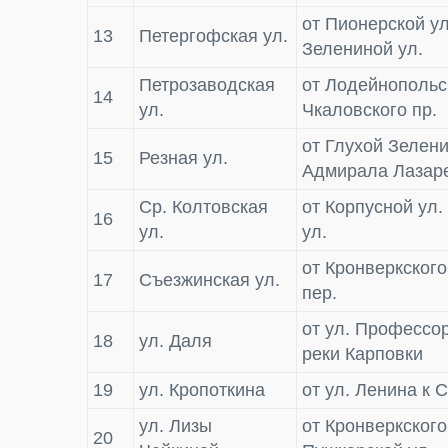
от Пионерской ул
13
Петергофская ул.
Зелениной ул.
Петрозаводская
от Лодейнопольс
14
ул.
Чкаловского пр.
от Глухой Зелени
15
Резная ул.
Адмирала Лазар
Ср. Колтовская
от Корпусной ул.
16
ул.
ул.
от Кронверкского
17
Съезжинская ул.
пер.
от ул. Профессо
18
ул. Даля
реки Карповки
19
ул. Кропоткина
от ул. Ленина к 
ул. Лизы
от Кронверкского
20