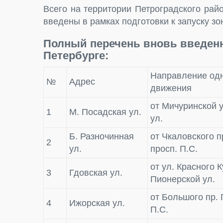
Всего на территории Петроградского рай
введены в рамках подготовки к запуску зо
Полный перечень вновь введен
Петербурге:
Направление од
№
Адрес
движения
от Мичуринской у
1
М. Посадская ул.
ул.
Б. Разночинная
от Чкаловского п
2
ул.
просп. П.С.
от ул. Красного 
3
Гдовская ул.
Пионерской ул.
от Большого пр. 
4
Ижорская ул.
П.С.