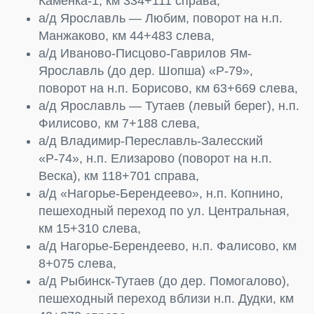
Каменка-1, км 334+111 справа,
а/д Ярославль — Любим, поворот на н.п.
Манжаково, км 44+483 слева,
а/д Иваново-Писцово-Гаврилов Ям-
Ярославль (до дер. Шопша) «Р-79»,
поворот на н.п. Борисово, км 63+669 слева,
а/д Ярославль — Тутаев (левый берег), н.п.
Филисово, км 7+188 слева,
а/д Владимир-Переславль-Залесский
«Р-74», н.п. Елизарово (поворот на н.п.
Веска), км 118+701 справа,
а/д «Нагорье-Берендеево», н.п. Копнино,
пешеходный переход по ул. Центральная,
км 15+310 слева,
а/д Нагорье-Берендеево, н.п. Фалисово, км
8+075 слева,
а/д Рыбинск-Тутаев (до дер. Помогалово),
пешеходный переход вблизи н.п. Дудки, км