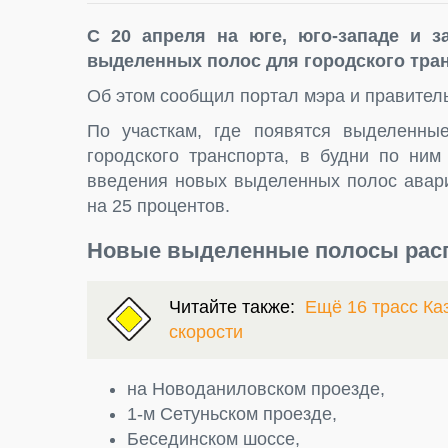
С 20 апреля на юге, юго-западе и 
выделенных полос для городского тран
Об этом сообщил портал мэра и правител
По участкам, где появятся выделенны
городского транспорта, в будни по ним
введения новых выделенных полос авари
на 25 процентов.
Hoвыe выдeлeнныe пoлocы pacп
Читайте также:
Ещё 16 трасс Ка
скорости
нa Hoвoдaнилoвcкoм пpoeздe,
1-м Ceтyньcкoм пpoeздe,
Бeceдинcкoм шocce,