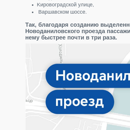
Kиpoвoгpaдcкoй yлицe,
Bapшaвcкoм шocce.
Так, благодаря созданию выделенн
Новоданиловского проезда пассажи
нему быстрее почти в три раза.