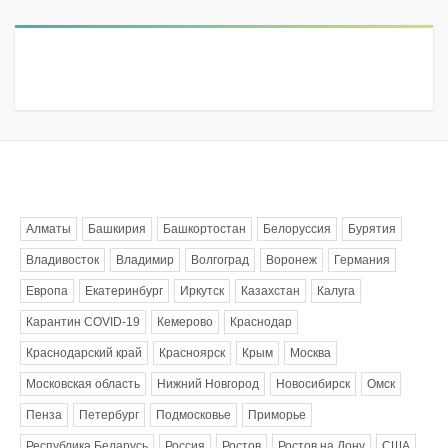
Метки
Алматы
Башкирия
Башкортостан
Белоруссия
Бурятия
Владивосток
Владимир
Волгоград
Воронеж
Германия
Европа
Екатеринбург
Иркутск
Казахстан
Калуга
Карантин COVID-19
Кемерово
Краснодар
Краснодарский край
Красноярск
Крым
Москва
Московская область
Нижний Новгород
Новосибирск
Омск
Пенза
Петербург
Подмосковье
Приморье
Республика Беларусь
Россия
Ростов
Ростов на Дону
США