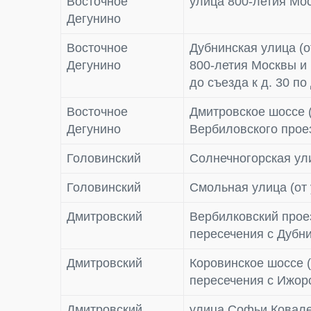
Восточное
улица 800-летия Мос
Дегунино
Восточное
Дубнинская улица (о
Дегунино
800-летия Москвы и 
до съезда к д. 30 п
Восточное
Дмитровское шоссе (
Дегунино
Вербиловского прое
Головинский
Солнечногорская ул
Головинский
Смольная улица (от
Дмитровский
Вербилковский проез
пересечения с Дубн
Дмитровский
Коровинское шоссе (
пересечения с Ижор
Дмитровский
улица Софьи Ковал