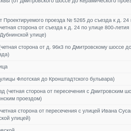
квы (от Дмитровского шоссе до Керамического прое
т Проектируемого проезда № 5265 до съезда к д. 24
четная сторона от съезда к д. 24 по улице 800-лети
о Дубнинской улице)
четная сторона от д. 96к3 по Дмитровскому шоссе д
зда)
ица
 улицы Флотская до Кронштадтского бульвара)
д (четная сторона от пересечения с Дмитровским ш
инским проездом)
четная сторона от пересечения с улицей Ивана Суса
ской улицей)
евской