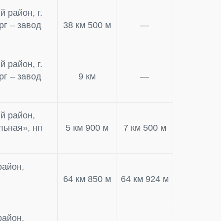
 район, г.
рг – завод
38 км 500 м
—
 район, г.
рг – завод
9 км
—
й район,
льная», нп
5 км 900 м
7 км 500 м
район,
64 км 850 м
64 км 924 м
район,