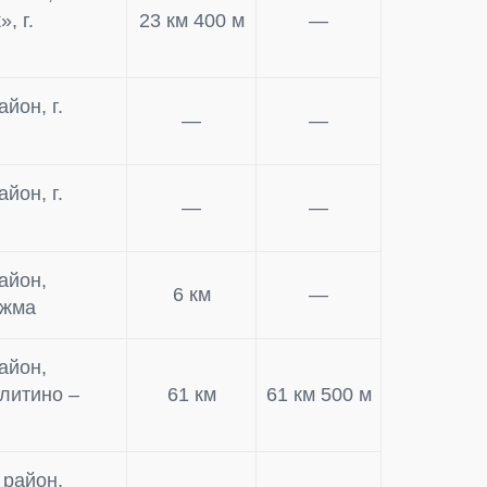
, г.
23 км 400 м
—
йон, г.
—
—
йон, г.
—
—
айон,
6 км
—
ижма
айон,
литино –
61 км
61 км 500 м
 район,