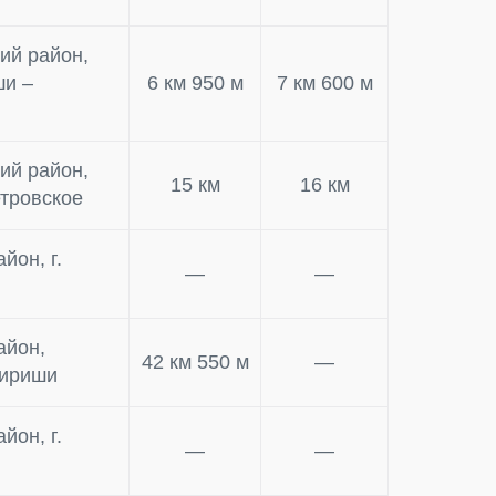
ий район,
ши –
6 км 950 м
7 км 600 м
ий район,
15 км
16 км
етровское
йон, г.
—
—
айон,
42 км 550 м
—
Кириши
йон, г.
—
—