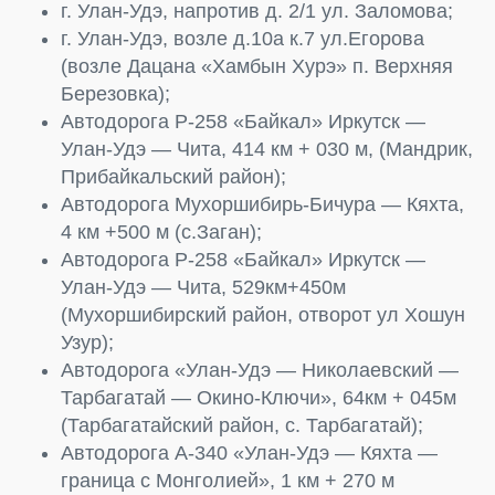
г. Улан-Удэ, напротив д. 2/1 ул. Заломова;
г. Улан-Удэ, возле д.10а к.7 ул.Егорова
(возле Дацана «Хамбын Хурэ» п. Верхняя
Березовка);
Автодорога Р-258 «Байкал» Иркутск —
Улан-Удэ — Чита, 414 км + 030 м, (Мандрик,
Прибайкальский район);
Автодорога Мухоршибирь-Бичура — Кяхта,
4 км +500 м (с.Заган);
Автодорога Р-258 «Байкал» Иркутск —
Улан-Удэ — Чита, 529км+450м
(Мухоршибирский район, отворот ул Хошун
Узур);
Автодорога «Улан-Удэ — Николаевский —
Тарбагатай — Окино-Ключи», 64км + 045м
(Тарбагатайский район, с. Тарбагатай);
Автодорога А-340 «Улан-Удэ — Кяхта —
граница с Монголией», 1 км + 270 м