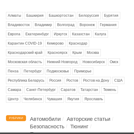
Метки
Алматы
Башкирия
Башкортостан
Белоруссия
Бурятия
Владивосток
Владимир
Волгоград
Воронеж
Германия
Европа
Екатеринбург
Иркутск
Казахстан
Калуга
Карантин COVID-19
Кемерово
Краснодар
Краснодарский край
Красноярск
Крым
Москва
Московская область
Нижний Новгород
Новосибирск
Омск
Пенза
Петербург
Подмосковье
Приморье
Республика Беларусь
Россия
Ростов
Ростов на Дону
США
Самара
Санкт-Петербург
Саратов
Татарстан
Тюмень
Центр
Челябинск
Чувашия
Якутия
Ярославль
Автомобили
Авторские статьи
РУБРИКИ
Безопасность
Тюнинг
Помощь водителю