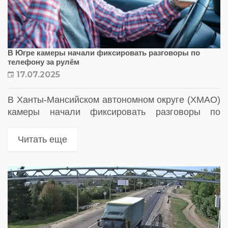
В Югре камеры начали фиксировать разговоры по
телефону за рулём
17.07.2025
В Ханты-Мансийском автономном округе (ХМАО)
камеры начали фиксировать разговоры по
телефону за рулём. Параллельно с этим на
магистрали Ханты-Мансийск — Тюмень
Читать еще
установлены новые камеры контроля скорости