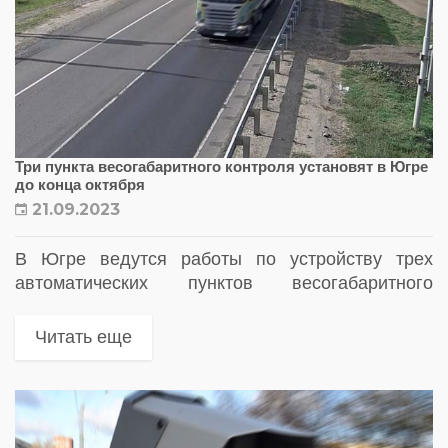
Три пункта весогабаритного контроля установят в Югре
до конца октября
21.09.2023
В Югре ведутся работы по устройству трех
автоматических пунктов весогабаритного
контроля (АПВГК) по национальному проекту
«Безопасные качественные дороги»
Читать еще