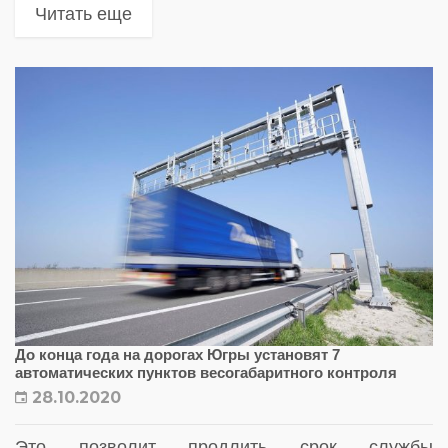
действие до конца нынешнего года
Читать еще
До конца года на дорогах Югры установят 7
автоматических пунктов весогабаритного контроля
28.10.2020
Это позволит продлить срок службы