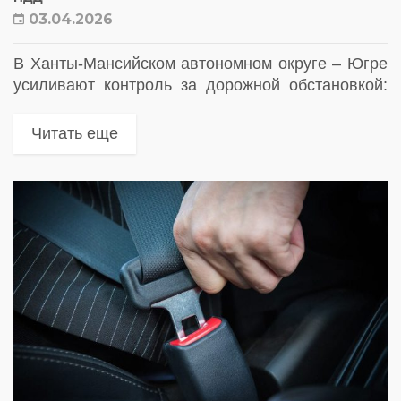
03.04.2026
В Ханты-Мансийском автономном округе – Югре
усиливают контроль за дорожной обстановкой:
региональные власти объявили о масштабном
расширении сети комплексов
Читать еще
фотовидеофиксации. Решение принято на фоне
анализа аварийности и направлено на
снижение...