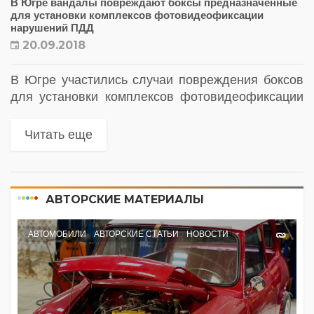
В Югре вандалы повреждают боксы предназначенные
для установки комплексов фотовидеофиксации
нарушений ПДД
20.09.2018
В Югре участились случаи повреждения боксов
для установки комплексов фотовидеофиксации
нарушений ПДД. Вандалы повреждают замки,
разбивают стекла, поджигают и наносят
Читать еще
различные надписи на корпуса.
АВТОРСКИЕ МАТЕРИАЛЫ
АВТОМОБИЛИ
АВТОРСКИЕ СТАТЬИ
НОВОСТИ