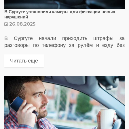
В Сургуте установили камеры для фиксации новых
нарушений
26.08.2025
В Сургуте начали приходить штрафы за
разговоры по телефону за рулём и езду без
ремня. Установленные камеры работают с
нейросетью и выявляют нарушения на
Читать еще
оживлённых перекрёстках и трассах