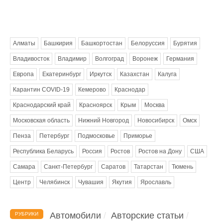
Метки
Алматы
Башкирия
Башкортостан
Белоруссия
Бурятия
Владивосток
Владимир
Волгоград
Воронеж
Германия
Европа
Екатеринбург
Иркутск
Казахстан
Калуга
Карантин COVID-19
Кемерово
Краснодар
Краснодарский край
Красноярск
Крым
Москва
Московская область
Нижний Новгород
Новосибирск
Омск
Пенза
Петербург
Подмосковье
Приморье
Республика Беларусь
Россия
Ростов
Ростов на Дону
США
Самара
Санкт-Петербург
Саратов
Татарстан
Тюмень
Центр
Челябинск
Чувашия
Якутия
Ярославль
Автомобили
Авторские статьи
РУБРИКИ