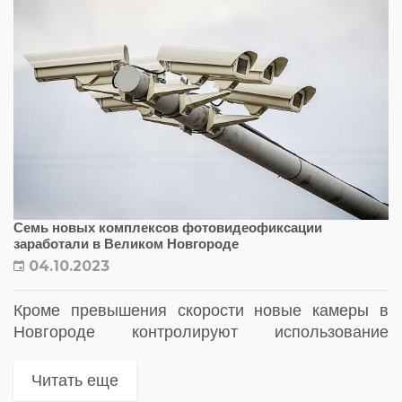
Семь новых комплексов фотовидеофиксации
заработали в Великом Новгороде
04.10.2023
Кроме превышения скорости новые камеры в
Новгороде контролируют использование
водителями дневных ходовых огней и ремней
безопасности
Читать еще