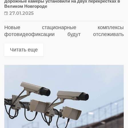
Дорожные камеры установили на двух перекрестках в
Великом Новгороде
27.01.2025
Новые стационарные комплексы
фотовидеофиксации будут отслеживать
нарушения еще на двух аварийных перекрестках
в Великом Новгороде
Читать еще