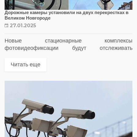
Дорожные камеры установили на двух перекрестках в
Великом Новгороде
27.01.2025
Новые стационарные комплексы
фотовидеофиксации будут отслеживать
нарушения еще на двух аварийных перекрестках
в Великом Новгороде
Читать еще