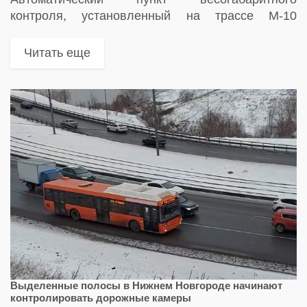
контроля, установленный на трассе М-10
«Россия» в Чудовском районе Новгородской
области, начнет работу в активном режиме с 1
Читать еще
апреля 2023 года
Выделенные полосы в Нижнем Новгороде начинают
контролировать дорожные камеры