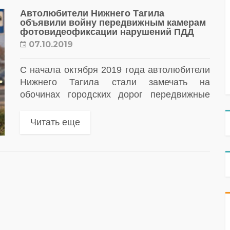
Автолюбители Нижнего Тагила
объявили войну передвижным камерам
фотовидеофиксации нарушений ПДД
07.10.2019
С начала октября 2019 года автолюбители
Нижнего Тагила стали замечать на
обочинах городских дорог передвижные
камеры фотовидеофиксации нарушений
ПДД (треноги) «Кордон-М». Появление
Читать еще
комплексов вызвало шквал негодования в
адрес операторов «УГМК-Телеком»...