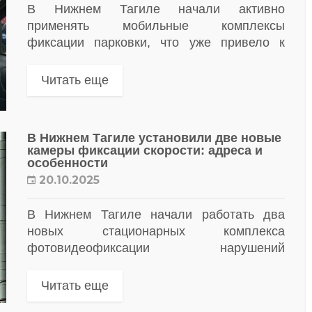
В Нижнем Тагиле начали активно
применять мобильные комплексы
фиксации парковки, что уже привело к
массовым штрафам за привычную для
многих водителей диагональную парковку,
Читать еще
известную как «ёлочка»
В Нижнем Тагиле установили две новые
камеры фиксации скорости: адреса и
особенности
20.10.2025
В Нижнем Тагиле начали работать два
новых стационарных комплекса
фотовидеофиксации нарушений
скоростного режима
Читать еще