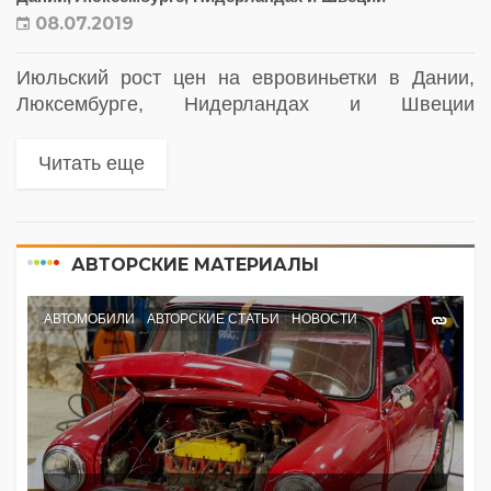
08.07.2019
Июльский рост цен на евровиньетки в Дании,
Люксембурге, Нидерландах и Швеции
охватывает старые грузовики. В январе
следующего года также увеличатся тарифы на
Читать еще
новые автомобили. Повышения тарифов,
которые вступили в силу...
АВТОРСКИЕ МАТЕРИАЛЫ
АВТОМОБИЛИ
АВТОРСКИЕ СТАТЬИ
НОВОСТИ