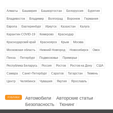
Метки
Алматы
Башкирия
Башкортостан
Белоруссия
Бурятия
Владивосток
Владимир
Волгоград
Воронеж
Германия
Европа
Екатеринбург
Иркутск
Казахстан
Калуга
Карантин COVID-19
Кемерово
Краснодар
Краснодарский край
Красноярск
Крым
Москва
Московская область
Нижний Новгород
Новосибирск
Омск
Пенза
Петербург
Подмосковье
Приморье
Республика Беларусь
Россия
Ростов
Ростов на Дону
США
Самара
Санкт-Петербург
Саратов
Татарстан
Тюмень
Центр
Челябинск
Чувашия
Якутия
Ярославль
Автомобили
Авторские статьи
РУБРИКИ
Безопасность
Тюнинг
Помощь водителю