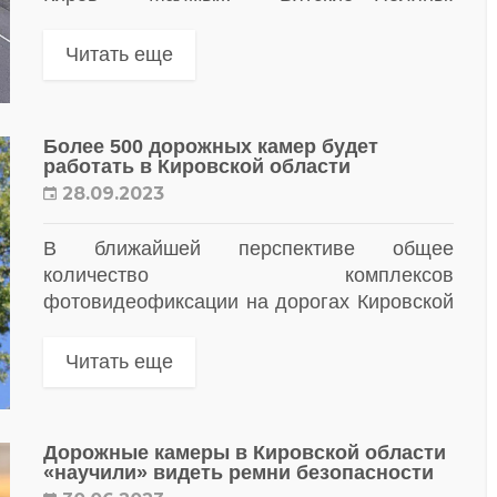
Первые три месяца АПВГК будут работать
в тестовом режиме — без вынесения
Читать еще
штрафов за нарушения
Более 500 дорожных камер будет
работать в Кировской области
28.09.2023
В ближайшей перспективе общее
количество комплексов
фотовидеофиксации на дорогах Кировской
области составит более 500:
прорабатываются вопросы
Читать еще
дополнительного финансирования данной
системы
Дорожные камеры в Кировской области
«научили» видеть ремни безопасности