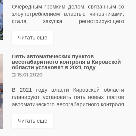
Очередным громким делом, связанным со
злоупотреблением властью чиновниками,
стала закупка регистрирующего
оборудования в Кировской области. По
этому делу задержан бывший министр
Читать еще
информационных технологий и связи
региона Юрий Палюх. Чиновника
Пять автоматических пунктов
подозревают...
весогабаритного контроля в Кировской
области установят в 2021 году
15.01.2020
В 2021 году власти Кировской области
планируют установить пять новых постов
автоматического весогабаритного контроля
(АПВГК)
Читать еще