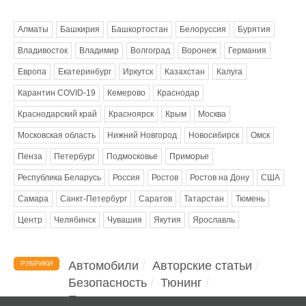
Метки
Алматы
Башкирия
Башкортостан
Белоруссия
Бурятия
Владивосток
Владимир
Волгоград
Воронеж
Германия
Европа
Екатеринбург
Иркутск
Казахстан
Калуга
Карантин COVID-19
Кемерово
Краснодар
Краснодарский край
Красноярск
Крым
Москва
Московская область
Нижний Новгород
Новосибирск
Омск
Пенза
Петербург
Подмосковье
Приморье
Республика Беларусь
Россия
Ростов
Ростов на Дону
США
Самара
Санкт-Петербург
Саратов
Татарстан
Тюмень
Центр
Челябинск
Чувашия
Якутия
Ярославль
Автомобили
Авторские статьи
РУБРИКИ
Безопасность
Тюнинг
Помощь водителю