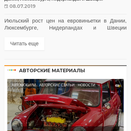
08.07.2019
Июльский рост цен на евровиньетки в Дании,
Люксембурге, Нидерландах и Швеции
охватывает старые грузовики. В январе
следующего года также увеличатся тарифы на
Читать еще
новые автомобили. Повышения тарифов,
которые вступили в силу...
АВТОРСКИЕ МАТЕРИАЛЫ
АВТОМОБИЛИ
АВТОРСКИЕ СТАТЬИ
НОВОСТИ