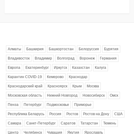
Метки
Алматы
Башкирия
Башкортостан
Белоруссия
Бурятия
Владивосток
Владимир
Волгоград
Воронеж
Германия
Европа
Екатеринбург
Иркутск
Казахстан
Калуга
Карантин COVID-19
Кемерово
Краснодар
Краснодарский край
Красноярск
Крым
Москва
Московская область
Нижний Новгород
Новосибирск
Омск
Пенза
Петербург
Подмосковье
Приморье
Республика Беларусь
Россия
Ростов
Ростов на Дону
США
Самара
Санкт-Петербург
Саратов
Татарстан
Тюмень
Центр
Челябинск
Чувашия
Якутия
Ярославль