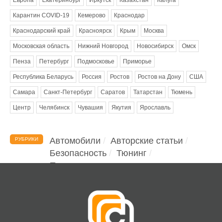
Европа
Екатеринбург
Иркутск
Казахстан
Калуга
Карантин COVID-19
Кемерово
Краснодар
Краснодарский край
Красноярск
Крым
Москва
Московская область
Нижний Новгород
Новосибирск
Омск
Пенза
Петербург
Подмосковье
Приморье
Республика Беларусь
Россия
Ростов
Ростов на Дону
США
Самара
Санкт-Петербург
Саратов
Татарстан
Тюмень
Центр
Челябинск
Чувашия
Якутия
Ярославль
Автомобили
Авторские статьи
РУБРИКИ
Безопасность
Тюнинг
Помощь водителю