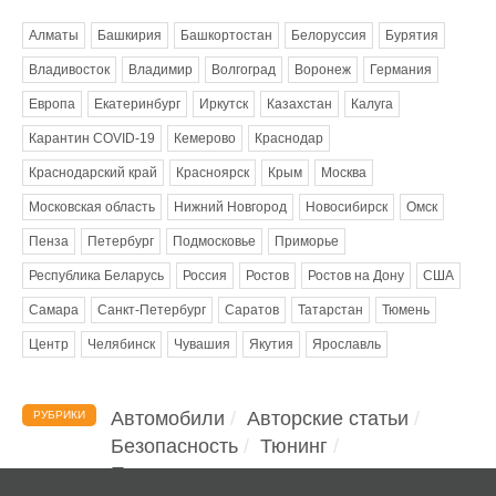
Алматы
Башкирия
Башкортостан
Белоруссия
Бурятия
Владивосток
Владимир
Волгоград
Воронеж
Германия
Европа
Екатеринбург
Иркутск
Казахстан
Калуга
Карантин COVID-19
Кемерово
Краснодар
Краснодарский край
Красноярск
Крым
Москва
Московская область
Нижний Новгород
Новосибирск
Омск
Пенза
Петербург
Подмосковье
Приморье
Республика Беларусь
Россия
Ростов
Ростов на Дону
США
Самара
Санкт-Петербург
Саратов
Татарстан
Тюмень
Центр
Челябинск
Чувашия
Якутия
Ярославль
Автомобили
Авторские статьи
РУБРИКИ
Безопасность
Тюнинг
Помощь водителю