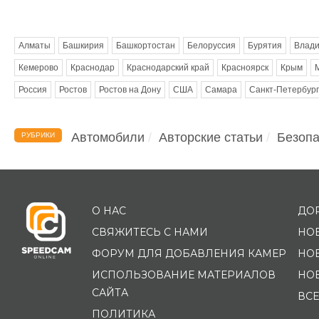
Метки
Алматы
Башкирия
Башкортостан
Белоруссия
Бурятия
Влади
Кемерово
Краснодар
Краснодарский край
Красноярск
Крым
Россия
Ростов
Ростов на Дону
США
Самара
Санкт-Петербург
Автомобили
Авторские статьи
Безопа
РУБРИКИ
О НАС
ДО
СВЯЖИТЕСЬ С НАМИ
НО
ФОРУМ ДЛЯ ДОБАВЛЕНИЯ КАМЕР
НО
ИСПОЛЬЗОВАНИЕ МАТЕРИАЛОВ
НО
САЙТА
ВСЕ
ПОЛИТИКА