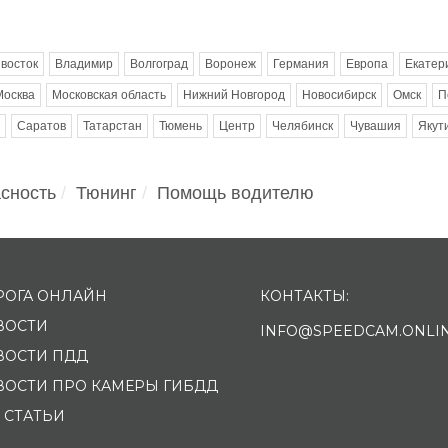
восток
Владимир
Волгоград
Воронеж
Германия
Европа
Екатер
Москва
Московская область
Нижний Новгород
Новосибирск
Омск
П
Саратов
Татарстан
Тюмень
Центр
Челябинск
Чувашия
Якут
сность
Тюнинг
Помощь водителю
РОГА ОНЛАЙН
КОНТАКТЫ:
ВОСТИ
INFO@SPEEDCAM.ONLI
ВОСТИ ПДД
ВОСТИ ПРО КАМЕРЫ ГИБДД
 СТАТЬИ