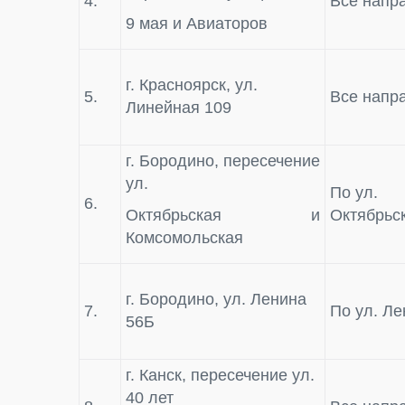
4.
Все напр
9 мая и Авиаторов
г. Красноярск, ул.
5.
Все напр
Линейная 109
г. Бородино, пересечение
ул.
По ул.
6.
Октябрьская и
Октябрьс
Комсомольская
г. Бородино, ул. Ленина
7.
По ул. Л
56Б
г. Канск, пересечение ул.
40 лет