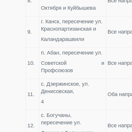
8.
Все напр
Октября и Куйбышева
г. Канск, пересечение ул.
Краснопартизанская и
9.
Все напр
Каландарашвили
п. Абан, пересечение ул.
10.
Советской и
Все напр
Профсоюзов
с. Дзержинское, ул.
Денисовская,
11.
Оба напр
4
с. Богучаны,
пересечение ул.
12.
Все напр