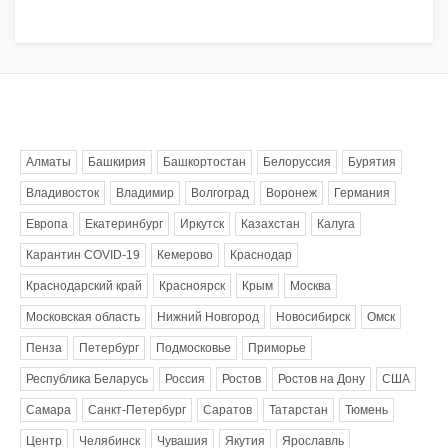
Метки
Алматы
Башкирия
Башкортостан
Белоруссия
Бурятия
Владивосток
Владимир
Волгоград
Воронеж
Германия
Европа
Екатеринбург
Иркутск
Казахстан
Калуга
Карантин COVID-19
Кемерово
Краснодар
Краснодарский край
Красноярск
Крым
Москва
Московская область
Нижний Новгород
Новосибирск
Омск
Пенза
Петербург
Подмосковье
Приморье
Республика Беларусь
Россия
Ростов
Ростов на Дону
США
Самара
Санкт-Петербург
Саратов
Татарстан
Тюмень
Центр
Челябинск
Чувашия
Якутия
Ярославль