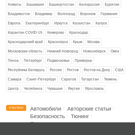
Алматы
Башкирия
Башкортостан
Белоруссия
Бурятия
Владивосток
Владимир
Волгоград
Воронеж
Германия
Европа
Екатеринбург
Иркутск
Казахстан
Калуга
Карантин COVID-19
Кемерово
Краснодар
Краснодарский край
Красноярск
Крым
Москва
Московская область
Нижний Новгород
Новосибирск
Омск
Пенза
Петербург
Подмосковье
Приморье
Республика Беларусь
Россия
Ростов
Ростов на Дону
США
Самара
Санкт-Петербург
Саратов
Татарстан
Тюмень
Центр
Челябинск
Чувашия
Якутия
Ярославль
Автомобили
Авторские статьи
РУБРИКИ
Безопасность
Тюнинг
Помощь водителю