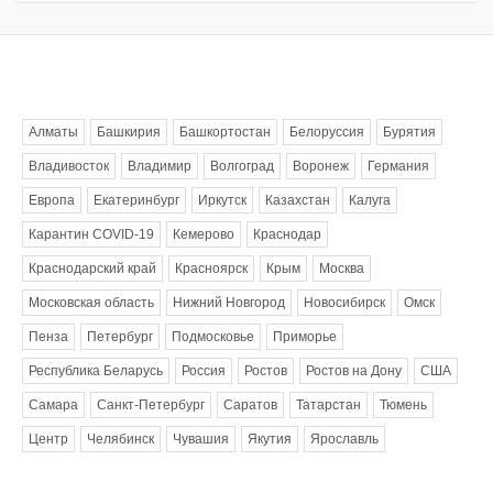
Метки
Алматы
Башкирия
Башкортостан
Белоруссия
Бурятия
Владивосток
Владимир
Волгоград
Воронеж
Германия
Европа
Екатеринбург
Иркутск
Казахстан
Калуга
Карантин COVID-19
Кемерово
Краснодар
Краснодарский край
Красноярск
Крым
Москва
Московская область
Нижний Новгород
Новосибирск
Омск
Пенза
Петербург
Подмосковье
Приморье
Республика Беларусь
Россия
Ростов
Ростов на Дону
США
Самара
Санкт-Петербург
Саратов
Татарстан
Тюмень
Центр
Челябинск
Чувашия
Якутия
Ярославль