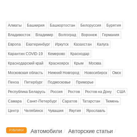
Метки
Алматы
Башкирия
Башкортостан
Белоруссия
Бурятия
Владивосток
Владимир
Волгоград
Воронеж
Германия
Европа
Екатеринбург
Иркутск
Казахстан
Калуга
Карантин COVID-19
Кемерово
Краснодар
Краснодарский край
Красноярск
Крым
Москва
Московская область
Нижний Новгород
Новосибирск
Омск
Пенза
Петербург
Подмосковье
Приморье
Республика Беларусь
Россия
Ростов
Ростов на Дону
США
Самара
Санкт-Петербург
Саратов
Татарстан
Тюмень
Центр
Челябинск
Чувашия
Якутия
Ярославль
Автомобили
Авторские статьи
РУБРИКИ