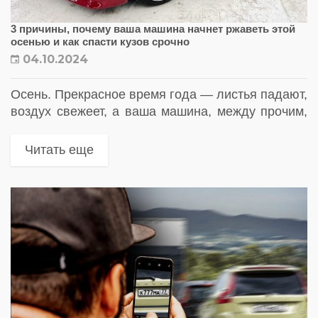
3 причины, почему ваша машина начнет ржаветь этой
осенью и как спасти кузов срочно
04.10.2024
Осень. Прекрасное время года — листья падают,
воздух свежеет, а ваша машина, между прочим,
уже начинает тихо покрываться ржавчиной, пока
вы наслаждаетесь природой. Думаете, вас это не
Читать еще
касается? Поверьте, ржавчина...