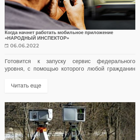
Когда начнет работать мобильное приложение
«НАРОДНЫЙ ИНСПЕКТОР»
06.06.2022
Готовится к запуску сервис федерального
уровня, с помощью которого любой гражданин
сможет принять участие в привлечении к
административной ответственности нарушителей
Читать еще
правил дорожного движения