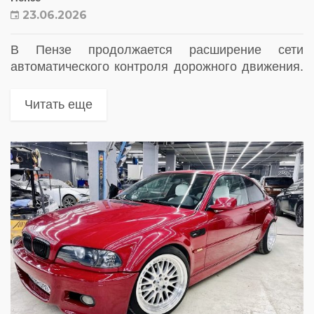
23.06.2026
В Пензе продолжается расширение сети
автоматического контроля дорожного движения.
На городских магистралях введены в
эксплуатацию еще три новых комплекса
Читать еще
фотовидеофиксации нарушений Правил
дорожного движения