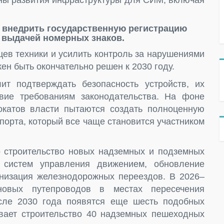
аны развития инфраструктуры для СИМ, включая
т внедрить государственную регистрацию
с выдачей номерных знаков.
ев техники и усилить контроль за нарушениями
н быть окончательно решен к 2030 году.
ит подтверждать безопасность устройств, их
твие требованиям законодательства. На фоне
окатов власти пытаются создать полноценную
порта, который все чаще становится участником
о строительство новых надземных и подземных
х систем управления движением, обновление
низация железнодорожных переездов. В 2026–
овых путепроводов в местах пересечения
сле 2030 года появятся еще шесть подобных
ивает строительство 40 надземных пешеходных